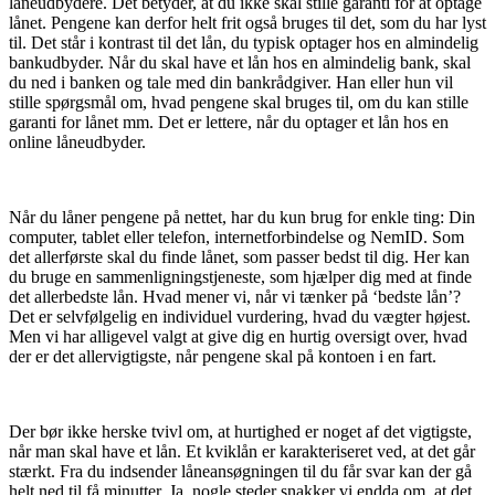
låneudbydere. Det betyder, at du ikke skal stille garanti for at optage
lånet. Pengene kan derfor helt frit også bruges til det, som du har lyst
til. Det står i kontrast til det lån, du typisk optager hos en almindelig
bankudbyder. Når du skal have et lån hos en almindelig bank, skal
du ned i banken og tale med din bankrådgiver. Han eller hun vil
stille spørgsmål om, hvad pengene skal bruges til, om du kan stille
garanti for lånet mm. Det er lettere, når du optager et lån hos en
online låneudbyder.
Når du låner pengene på nettet, har du kun brug for enkle ting: Din
computer, tablet eller telefon, internetforbindelse og NemID. Som
det allerførste skal du finde lånet, som passer bedst til dig. Her kan
du bruge en sammenligningstjeneste, som hjælper dig med at finde
det allerbedste lån. Hvad mener vi, når vi tænker på ‘bedste lån’?
Det er selvfølgelig en individuel vurdering, hvad du vægter højest.
Men vi har alligevel valgt at give dig en hurtig oversigt over, hvad
der er det allervigtigste, når pengene skal på kontoen i en fart.
Der bør ikke herske tvivl om, at hurtighed er noget af det vigtigste,
når man skal have et lån. Et kviklån er karakteriseret ved, at det går
stærkt. Fra du indsender låneansøgningen til du får svar kan der gå
helt ned til få minutter. Ja, nogle steder snakker vi endda om, at det