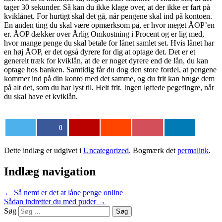
tager 30 sekunder. Så kan du ikke klage over, at der ikke er fart på
kviklånet. For hurtigt skal det gå, når pengene skal ind på kontoen.
En anden ting du skal være opmærksom på, er hvor meget ÅOP’en
er. ÅOP dækker over Årlig Omkostning i Procent og er lig med,
hvor mange penge du skal betale for lånet samlet set. Hvis lånet har
en høj ÅOP, er det også dyrere for dig at optage det. Det er et
generelt træk for kviklån, at de er noget dyrere end de lån, du kan
optage hos banken. Samtidig får du dog den store fordel, at pengene
kommer ind på din konto med det samme, og du frit kan bruge dem
på alt det, som du har lyst til. Helt frit. Ingen løftede pegefingre, når
du skal have et kviklån.
0
Dette indlæg er udgivet i
Uncategorized
. Bogmærk det
permalink
.
Indlæg navigation
←
Så nemt er det at låne penge online
Sådan indretter du med puder
→
Søg