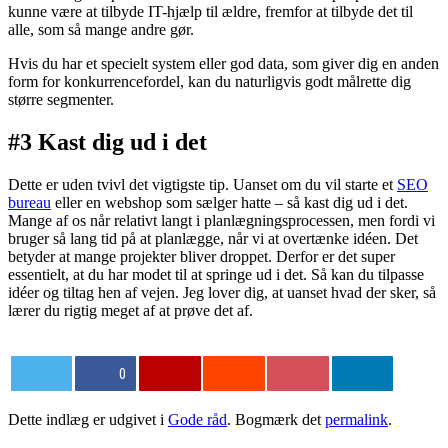
kunne være at tilbyde IT-hjælp til ældre, fremfor at tilbyde det til
alle, som så mange andre gør.
Hvis du har et specielt system eller god data, som giver dig en anden
form for konkurrencefordel, kan du naturligvis godt målrette dig
større segmenter.
#3 Kast dig ud i det
Dette er uden tvivl det vigtigste tip. Uanset om du vil starte et
SEO
bureau
eller en webshop som sælger hatte – så kast dig ud i det.
Mange af os når relativt langt i planlægningsprocessen, men fordi vi
bruger så lang tid på at planlægge, når vi at overtænke idéen. Det
betyder at mange projekter bliver droppet. Derfor er det super
essentielt, at du har modet til at springe ud i det. Så kan du tilpasse
idéer og tiltag hen af vejen. Jeg lover dig, at uanset hvad der sker, så
lærer du rigtig meget af at prøve det af.
0
Dette indlæg er udgivet i
Gode råd
. Bogmærk det
permalink
.