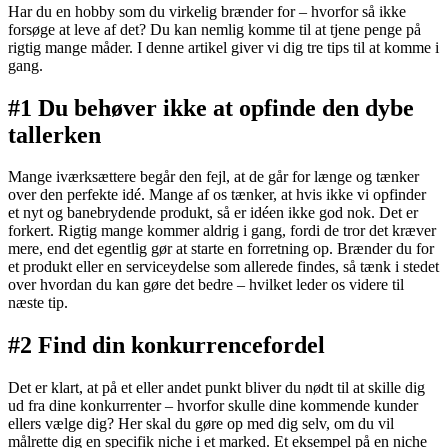
Har du en hobby som du virkelig brænder for – hvorfor så ikke
forsøge at leve af det? Du kan nemlig komme til at tjene penge på
rigtig mange måder. I denne artikel giver vi dig tre tips til at komme i
gang.
#1 Du behøver ikke at opfinde den dybe
tallerken
Mange iværksættere begår den fejl, at de går for længe og tænker
over den perfekte idé. Mange af os tænker, at hvis ikke vi opfinder
et nyt og banebrydende produkt, så er idéen ikke god nok. Det er
forkert. Rigtig mange kommer aldrig i gang, fordi de tror det kræver
mere, end det egentlig gør at starte en forretning op. Brænder du for
et produkt eller en serviceydelse som allerede findes, så tænk i stedet
over hvordan du kan gøre det bedre – hvilket leder os videre til
næste tip.
#2 Find din konkurrencefordel
Det er klart, at på et eller andet punkt bliver du nødt til at skille dig
ud fra dine konkurrenter – hvorfor skulle dine kommende kunder
ellers vælge dig? Her skal du gøre op med dig selv, om du vil
målrette dig en specifik niche i et marked. Et eksempel på en niche